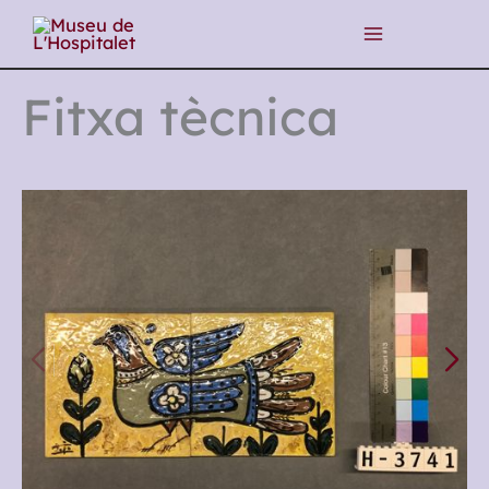
Vés
al
contingut
Fitxa tècnica