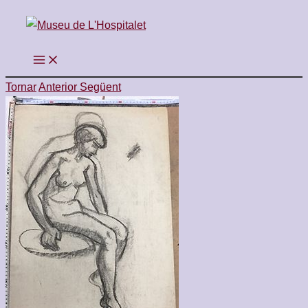
Vés
al
contingut
Tornar
Anterior
Següent