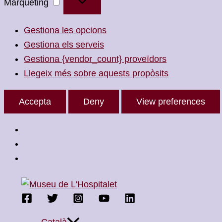
Màrqueting
Gestiona les opcions
Gestiona els serveis
Gestiona {vendor_count} proveïdors
Llegeix més sobre aquests propòsits
Accepta
Deny
View preferences
Vés
al
contingut
Català