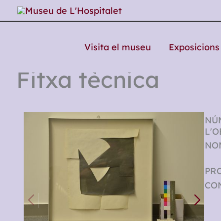
Vés
al
contingut
Visita el museu
Exposicions 
Fitxa tècnica
NÚ
L'O
NOM
PRO
CO