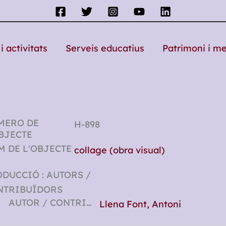
i activitats
Serveis educatius
Patrimoni i m
MERO DE
H-898
BJECTE
 DE L'OBJECTE
collage (obra visual)
DUCCIÓ : AUTORS /
NTRIBUÏDORS
AUTOR / CONTRIBUÏDOR
Llena Font, Antoni