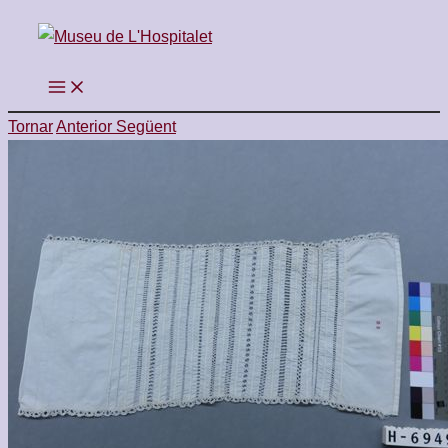
Vés
al
contingut
Tornar
Anterior
Següent