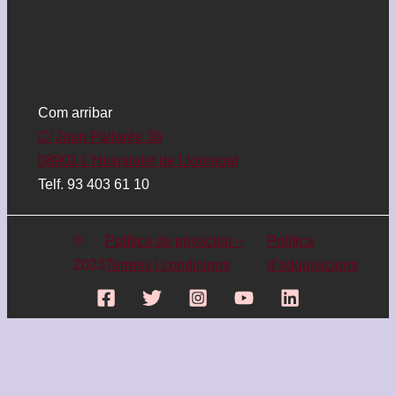
Com arribar
C/ Joan Pallarès 38
08901 L'Hospitalet de Llobregat
Telf. 93 403 61 10
©
Política de privacitat –
Política
2023
Termes i condicions
d’adquisicions